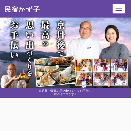
民宿かず子
Toggl
navig
京丹後で最高の思い出づくりをお手伝い!
宿泊は民宿かず子