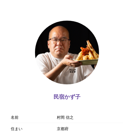
民宿かず子
名前
村岡 信之
住まい
京都府